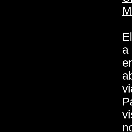
M
E
a
e
a
v
P
vi
n