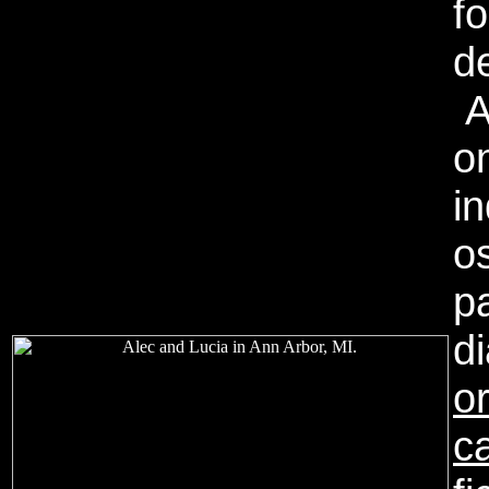
f
d
A
o
i
o
pa
d
o
c