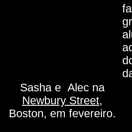
f
g
a
a
d
d
Sasha e Alec na
Newbury Street
,
Boston, em fevereiro.