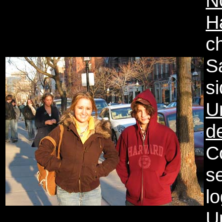
N
H
c
S
si
U
d
C
s
l
U