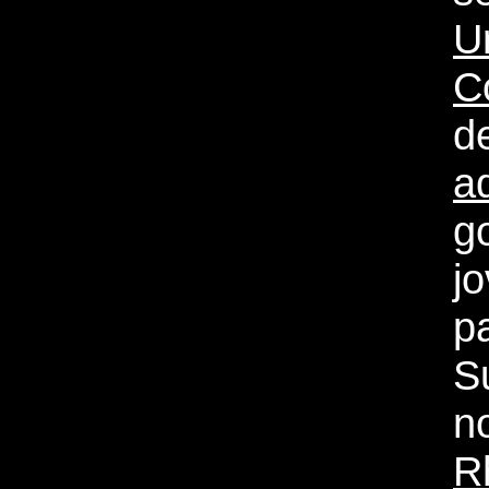
U
C
d
a
g
j
p
S
n
R