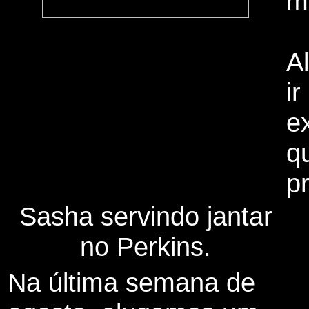
m
A
ir
e
q
p
Sasha servindo jantar
no Perkins.
Na última semana de