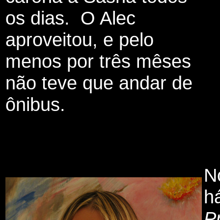
os dias. O Alec
aproveitou, e pelo
menos por três mêses
não teve que andar de
ônibus.
N
h
P