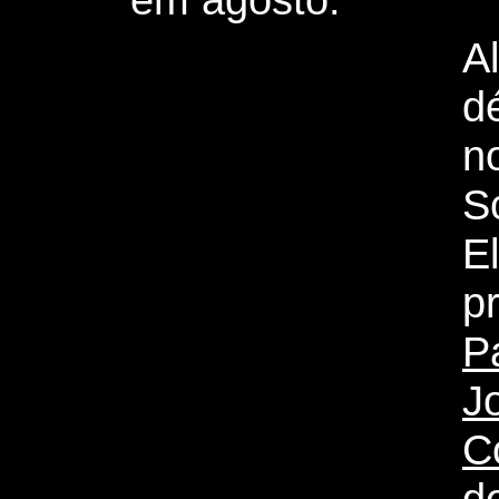
A
d
n
S
El
p
P
J
C
d