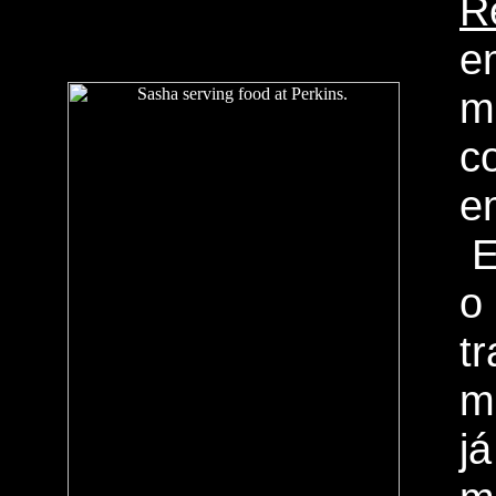
R
e
m
c
e
E
o
t
m
j