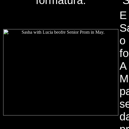
formatura.
S
E
S
o
f
A
Ma
p
s
d