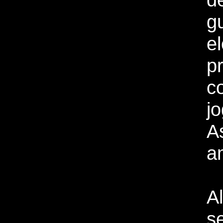
gu
el
p
c
jo
A
a
A
s