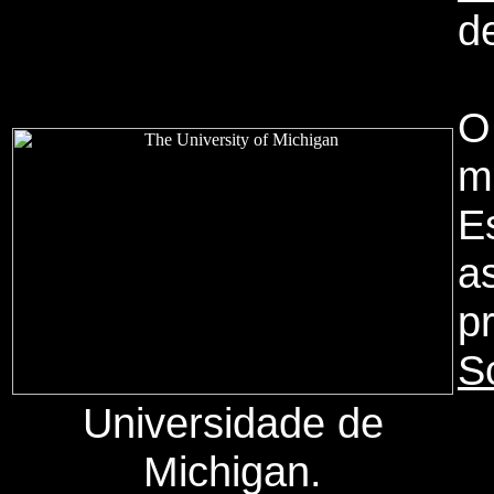
d
O
m
E
a
p
S
Universidade de
Michigan.