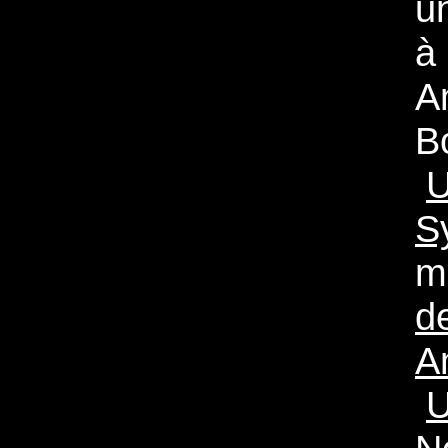
u
à
A
B
U
S
m
d
A
U